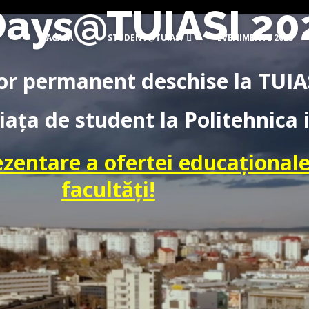
ays@TUIASI 20
ACASĂ
STUDENT@TUIASI
EVENIMENTE 2023
lor permanent deschise la TUIA
ața de student la Politehnica
ezentare a ofertei educaționale
facultăți!