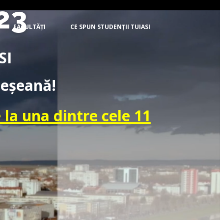
23
FACULTĂȚI
CE SPUN STUDENȚII TUIASI
SI
 ieșeană!
 la una dintre cele 11