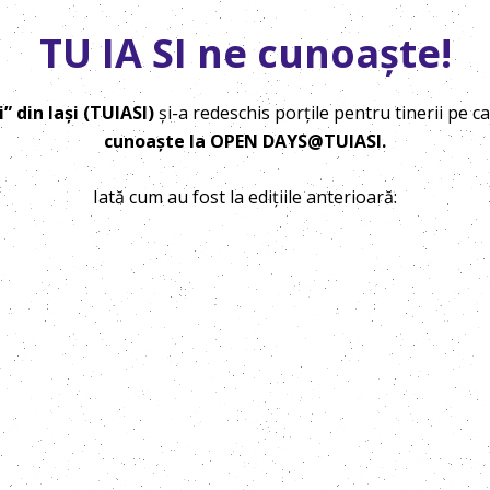
TU IA SI ne cunoaște!
 din Iași (TUIASI)
și-a redeschis porțile pentru tinerii pe c
cunoaște la OPEN DAYS@TUIASI.
Iată cum au fost la edițiile anterioară: