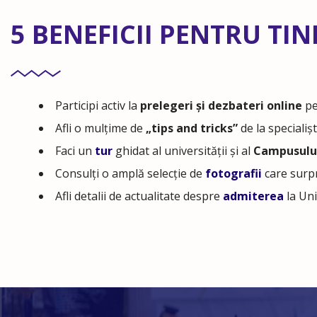
5 BENEFICII PENTRU TIN
Participi activ la
prelegeri și dezbateri online
pe
Afli o mulțime de
„tips and tricks”
de la specialișt
Faci un
tur
ghidat al universității și al
Campusulu
Consulți o amplă selecție de
fotografii
care surpr
Afli detalii de actualitate despre
admiterea
la Un