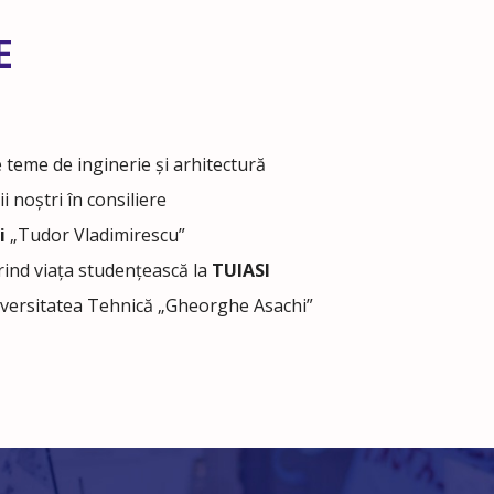
E
 teme de inginerie și arhitectură
ii noștri în consiliere
i
„Tudor Vladimirescu”
ind viața studențească la
TUIASI
iversitatea Tehnică „Gheorghe Asachi”