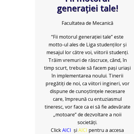
generației tale!
Facultatea de Mecanică
“Fii motorul generaţiei tale” este
motto-ul ales de Liga studenţilor şi
mesajul lor către voi, viitorii studenţi.
Trăim vremuri de răscruce, când, în
timp scurt, trebuie să facem paşi uriaşi
în implementarea noului. Tinerii
pregătiţi de noi, ca viitori ingineri, vor
dispune de cunoştinţele necesare
care, împreună cu entuziasmul
tineresc, vor face ca ei să fie adevărate
„motoare” de dezvoltare a noii
societăţi.
Click
AICI
și
AICI
pentru a accesa