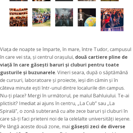
Viața de noapte se împarte, în mare, între Tudor, campusul
în care vei sta, și centrul orașului,
două cartiere pline de
viață în care găsești baruri și cluburi pentru toate
gusturile și buzunarele
. Vineri seara, după o săptămână
de cursuri, laboratoare și proiecte, ieși din cămin și în
câteva minute ești într-unul dintre localurile din campus.
Nu-ți place? Mergi în următorul, pe malul Bahluiului. Te-ai
plictisit? Imediat ai ajuns în centru, „La Cub” sau „La
Spirală”, o zonă subterană cu alte zece baruri și cluburi în
care să-ți faci prieteni noi de la celelalte universități ieșene.
Pe lângă aceste două zone, mai
găsești zeci de diverse