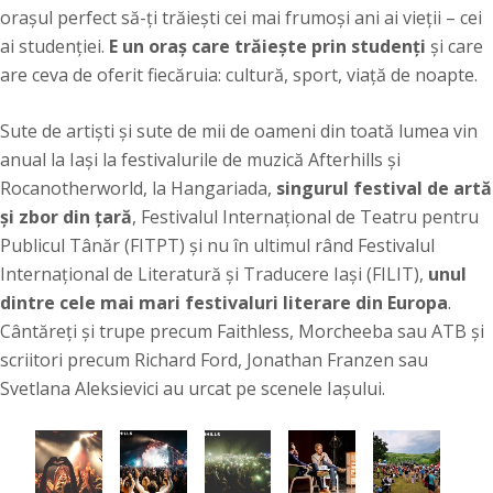
orașul perfect să-ți trăiești cei mai frumoși ani ai vieții – cei
ai studenției.
E un oraș care trăiește prin studenți
și care
are ceva de oferit fiecăruia: cultură, sport, viață de noapte.
Sute de artiști și sute de mii de oameni din toată lumea vin
anual la Iași la festivalurile de muzică Afterhills și
Rocanotherworld, la Hangariada,
singurul festival de artă
și zbor din țară
, Festivalul Internațional de Teatru pentru
Publicul Tânăr (FITPT) și nu în ultimul rând Festivalul
Internațional de Literatură și Traducere Iași (FILIT),
unul
dintre cele mai mari festivaluri literare din Europa
.
Cântăreți și trupe precum Faithless, Morcheeba sau ATB și
scriitori precum Richard Ford, Jonathan Franzen sau
Svetlana Aleksievici au urcat pe scenele Iașului.