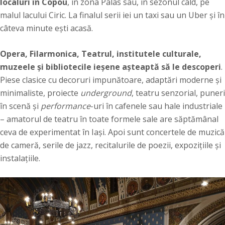
localuri în Copou
, în zona Palas sau, în sezonul cald, pe
malul lacului Ciric. La finalul serii iei un taxi sau un Uber și în
câteva minute ești acasă.
Opera, Filarmonica, Teatrul, institutele culturale,
muzeele și bibliotecile ieșene așteaptă să le descoperi
.
Piese clasice cu decoruri impunătoare, adaptări moderne și
minimaliste, proiecte
underground
, teatru senzorial, puneri
în scenă și
performance
-uri în cafenele sau hale industriale
– amatorul de teatru în toate formele sale are săptămânal
ceva de experimentat în Iași. Apoi sunt concertele de muzică
de cameră, serile de jazz, recitalurile de poezii, expozițiile și
instalațiile.