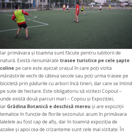
Iar primăvara și toamna sunt făcute pentru iubitorii de
natură. Există nenumărate
trasee turistice pe cele șapte
coline
pe care este așezat orașul în care poți vizita
mănăstirile vechi de câteva secole sau poți urma trasee pe
bicicletă prin pădurile cu arbori încă tineri, dar care se întind
pe sute de hectare. Este obligatoriu să vizitezi Copoul –
unde există două parcuri mari – Copou și Expoziției,
iar
Grădina Botanică e deschisă mereu
și are expoziții
tematice în funcție de florile sezonului: acum în primăvara
lalelele au fost cap de afiș, dar în toamnă expoziția de
azalee și apoi cea de crizanteme sunt cele mai vizitate. În