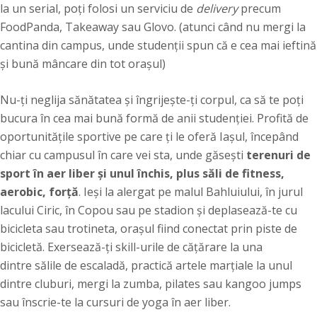
la un serial, poți folosi un serviciu de
delivery
precum
FoodPanda, Takeaway sau Glovo. (atunci când nu mergi la
cantina din campus, unde studenții spun că e cea mai ieftină
și bună mâncare din tot orașul)
Nu-ți neglija sănătatea și îngrijește-ți corpul, ca să te poți
bucura în cea mai bună formă de anii studenției. Profită de
oportunitățile sportive pe care ți le oferă Iașul, începând
chiar cu campusul în care vei sta, unde găsești
terenuri de
sport în aer liber și unul închis, plus săli de fitness,
aerobic, forță
. Ieși la alergat pe malul Bahluiului, în jurul
lacului Ciric, în Copou sau pe stadion și deplasează-te cu
bicicleta sau trotineta, orașul fiind conectat prin piste de
bicicletă. Exersează-ți skill-urile de cățărare la una
dintre sălile de escaladă, practică artele marțiale la unul
dintre cluburi, mergi la zumba, pilates sau kangoo jumps
sau înscrie-te la cursuri de yoga în aer liber.