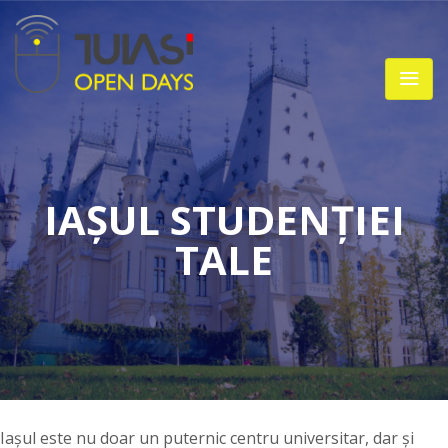
IAȘUL STUDENȚIEI
TALE
Iașul este nu doar un puternic centru universitar, dar și