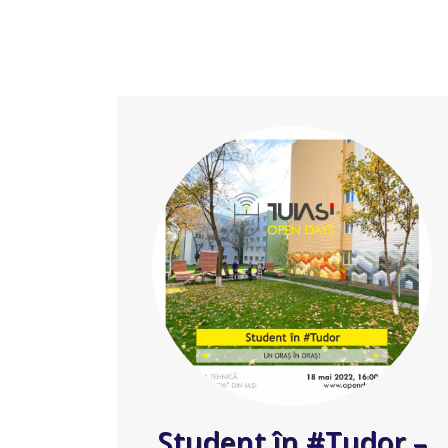
Student în #Tudor –