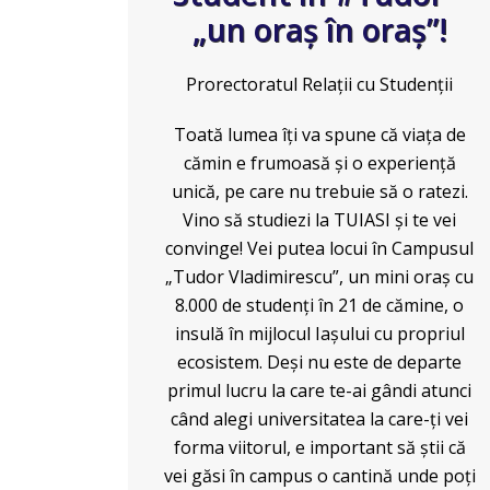
„un oraș în oraș”!
Prorectoratul Relații cu Studenții
Toată lumea îți va spune că viața de
cămin e frumoasă și o experiență
unică, pe care nu trebuie să o ratezi.
Vino să studiezi la TUIASI și te vei
convinge! Vei putea locui în Campusul
„Tudor Vladimirescu”, un mini oraș cu
8.000 de studenți în 21 de cămine, o
insulă în mijlocul Iașului cu propriul
ecosistem. Deși nu este de departe
primul lucru la care te-ai gândi atunci
când alegi universitatea la care-ți vei
forma viitorul, e important să știi că
vei găsi în campus o cantină unde poți