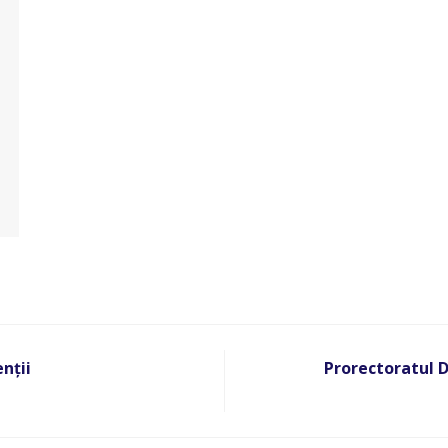
nții
Prorectoratul D