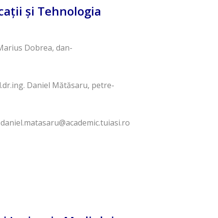
aţii şi Tehnologia
n Marius Dobrea, dan-
.l.dr.ing. Daniel Mătăsaru, petre-
re-daniel.matasaru@academic.tuiasi.ro