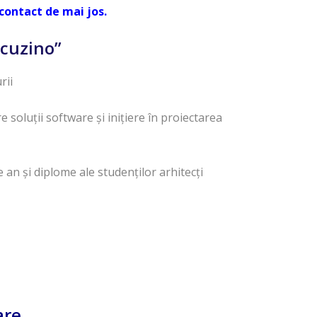
contact de mai jos.
acuzino”
rii
soluții software și inițiere în proiectarea
an și diplome ale studenților arhitecți
are