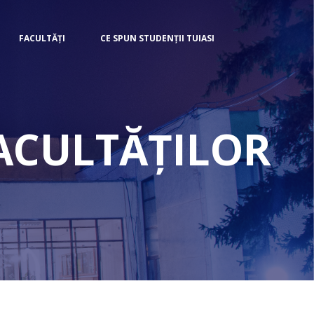
FACULTĂȚI
CE SPUN STUDENȚII TUIASI
FACULTĂȚILOR