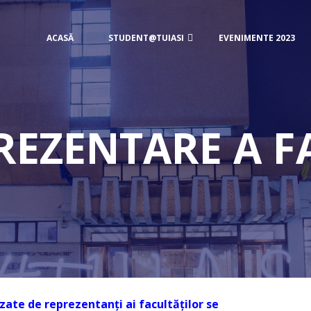
ACASĂ
STUDENT@TUIASI
EVENIMENTE 2023
REZENTARE A 
izate de reprezentanți ai facultăților se