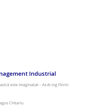
anagement Industrial
stră este imaginația! – As.dr.ing Florin
Dragos Chitariu