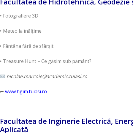
Facultatea de Hidrotehnică, Geodezie ş
‣ Fotografiere 3D
‣ Meteo la înălțime
‣ Fântâna fără de sfârșit
‣ Treasure Hunt – Ce găsim sub pământ?
nicolae.marcoie@academic.tuiasi.ro
➦
www.hgim.tuiasi.ro
Facultatea de Inginerie Electrică, Ener
Aplicată