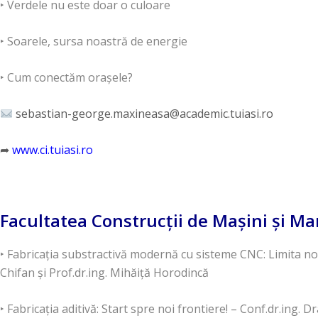
‣ Verdele nu este doar o culoare
‣ Soarele, sursa noastră de energie
‣ Cum conectăm orașele?
sebastian-george.maxineasa@academic.tuiasi.ro
➦
www.ci.tuiasi.ro
Facultatea Construcţii de Maşini și M
‣ Fabricația substractivă modernă cu sisteme CNC: Limita noa
Chifan și Prof.dr.ing. Mihăiță Horodincă
‣ Fabricația aditivă: Start spre noi frontiere! – Conf.dr.ing. 