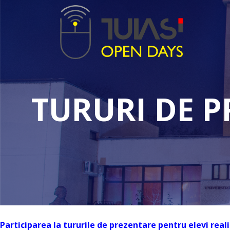
TURURI DE P
Participarea la tururile de prezentare pentru elevi real