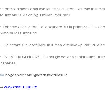
‣ Control dimensional asistat de calculator: Excursie în lume
Munteanu și As.dr.ing. Emilian Păduraru
‣ Tehnologii de viitor: De la scanare 3D la printare 3D. – Con
Simona Mazurchevici
‣ Proiectare și prototipare în lumea virtuală: Aplicații cu elem
‣ ENERGII REGENERABILE; energie eoliană și hidraulică utiliz
Zahariea
bogdan.ciobanu@academic.tuiasi.ro
➦
www.cmmi.tuiasi.ro