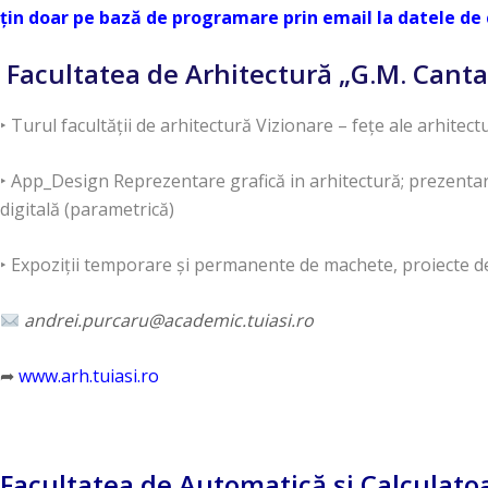
țin doar pe bază de programare prin email la datele de 
Facultatea de Arhitectură „G.M. Cant
‣ Turul facultăţii de arhitectură Vizionare – feţe ale arhitectu
‣ App_Design Reprezentare grafică in arhitectură; prezentare 
digitală (parametrică)
‣ Expoziții temporare și permanente de machete, proiecte de 
andrei.purcaru@academic.tuiasi.ro
➦
www.arh.tuiasi.ro
Facultatea de Automatică și Calculato